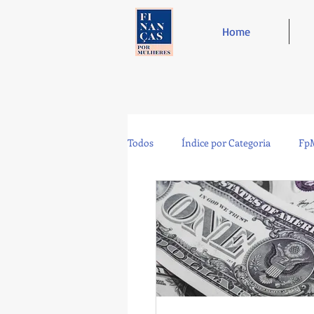
Home
Todos
Índice por Categoria
FpM
Tecnologia
Controladoria
Café e Amigos
Top 12