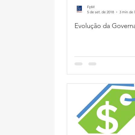
FpM
5 de set. de 2018
3 min de l
Evolução da Govern