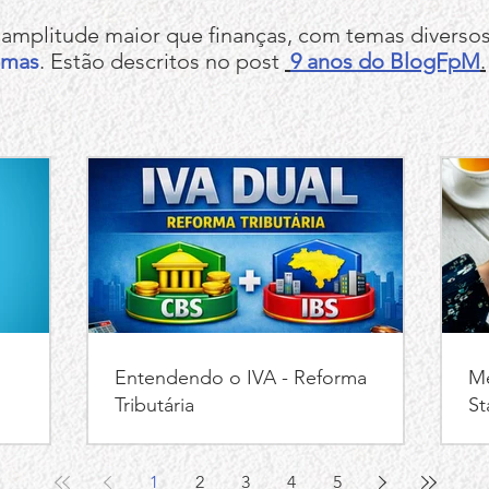
mplitude maior que finanças, com temas diversos 
emas
. Estão descritos no post
9 anos do BlogFpM
.
Entendendo o IVA - Reforma
Mé
Tributária
St
1
2
3
4
5