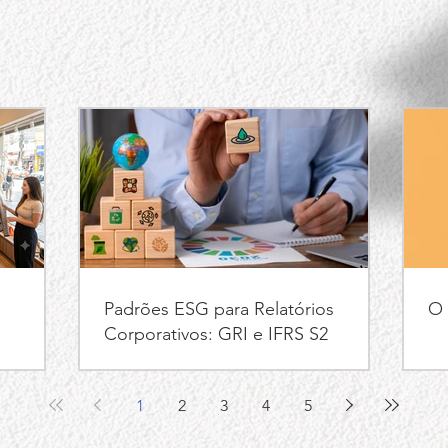
Padrões ESG para Relatórios
O 
Corporativos: GRI e IFRS S2
1
2
3
4
5