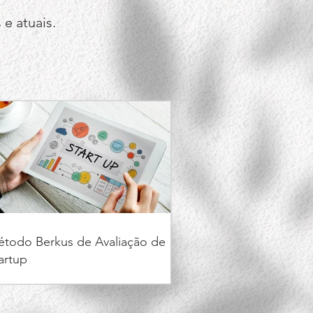
e atuais.
todo Berkus de Avaliação de
artup