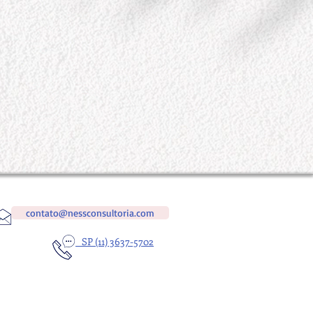
contato@nessconsultoria.com
SP (11) 3637-5702