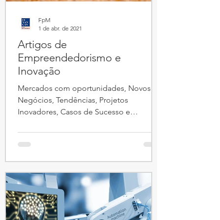
FpM
1 de abr. de 2021
Artigos de
Empreendedorismo e
Inovação
Mercados com oportunidades, Novos
Negócios, Tendências, Projetos
Inovadores, Casos de Sucesso e
Legislação, Startups, abrangem os
artigos desta categoria. (1) Conceitos e
Dicas Importância do Plano de
Negócios....................10/08/21 Economia
Circular.................................................23/09/
20 Modelos de Negócios em e-
commerce.............05/12/19 Pitch,
Ferramenta de
Apresentação...................03/04/19 A