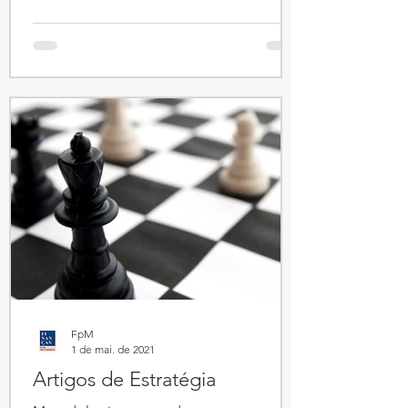
contato@nessconsultoria.com Índices de
artigos do Grupo Controladoria, por
temas e data mais recente da publicação:
(1) Gestão Contábil-Financeira Novo
Formato do DRE. Impacto do
IFRS18.................05/06/26 Biografia
Financeira das
Empresas................................16/11/25
Padrões ESG p
FpM
1 de mai. de 2021
Artigos de Estratégia