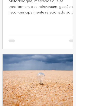
Metodologias, mercados que se
transformam e se reinventam, gestão de
risco -principalmente relacionado ao
tecnológico, um pouco de marketing
são assuntos tratados em Estratégia.
Índices de artigos do Grupo Estratégia,
por data mais recente da publicação: (1)
Planejamento e Gestão Estratégica
Segredos das Empresas
Centenárias....................................16/10/24
Como Medir Sustentabilidade
Corporativa - modelo TBL..24/04/23 Radar
do Macroambiente........................