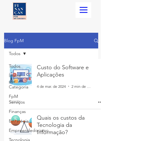
Blog FpM
Todos
Todos
Custo do Software e
Aplicações
Índice
por
4 de mar. de 2024
2 min de leitura
Categoria
FpM
Serviços
Finanças
Quais os custos da
Estratégia
Tecnologia da
Empreendedorismo
Informação?
Tecnologia