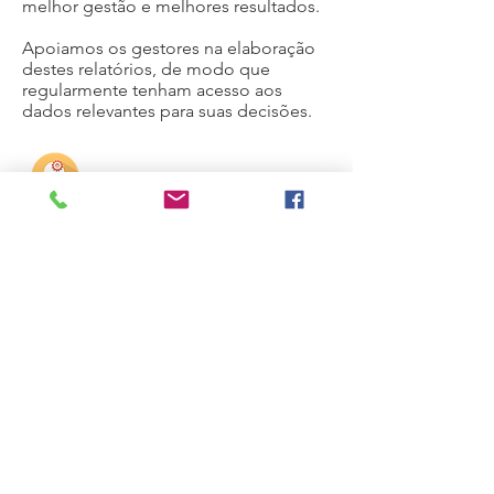
melhor gestão e melhores resultados.
Apoiamos os gestores na elaboração
destes relatórios, de modo que
regularmente tenham acesso aos
dados relevantes para suas decisões.
Na terceira fase,
atuamos como
facilitadoras e “provocadoras” dos
gestores, nos focamos mais na
estratégia, (re)elaborando o
plano
estratégico,
analisando oportunidades
e
riscos
que o mercado
oferece, aplicamos os conceitos de
compliance e governança.
Este enfoque fortalece a empresa,
promove a valorização da equipe,