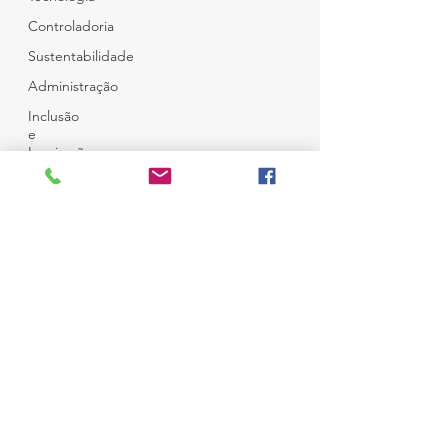
Controladoria
Sustentabilidade
Administração
Inclusão
e
Inspiração
Café e
Amigos
© Copyright
Top 12
Todos Direitos Reservados
Desenvolvido por
Ness Consultoria
em
Wix
Campo Belo - São Paulo
Brasil