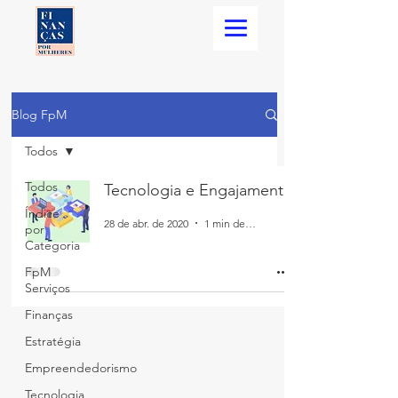
Blog FpM
Todos
Todos
Tecnologia e Engajamento
Índice
28 de abr. de 2020
1 min de leitura
por
Categoria
FpM
Serviços
Finanças
Estratégia
Empreendedorismo
Tecnologia