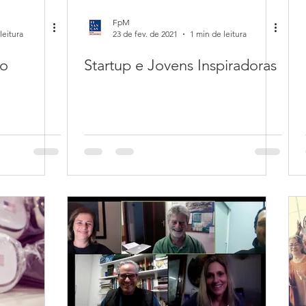
FpM
leitura
23 de fev. de 2021
1 min de leitura
do
Startup e Jovens Inspiradoras