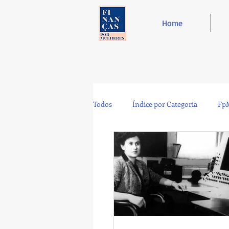
Home
Todos
Índice por Categoria
FpM
Tecnologia
Controladoria
Café e Amigos
Top 12