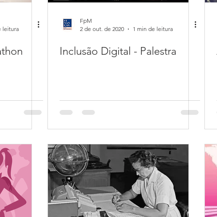
FpM
 leitura
2 de out. de 2020
1 min de leitura
thon
Inclusão Digital - Palestra