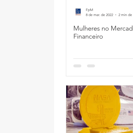
FpM
8 de mar. de 2022
2 min de 
Mulheres no Merca
Financeiro