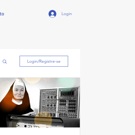
to
Login
Login/Registre-se