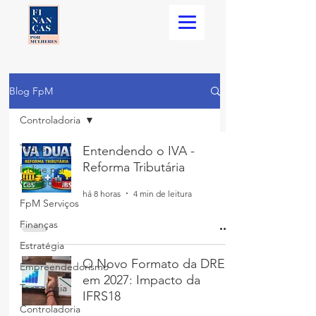
Blog FpM
Controladoria
Todos
Entendendo o IVA -
Reforma Tributária
Índice por
Categoria
há 8 horas
4 min de leitura
FpM Serviços
Finanças
Estratégia
O Novo Formato da DRE
Empreendedorismo
em 2027: Impacto da
Tecnologia
IFRS18
Controladoria