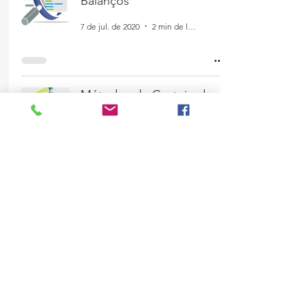
Balanços
7 de jul. de 2020
2 min de leitura
Métodos de Custeio de
Produtos
19 de nov. de 2019
2 min de leitura
Qual a Função da
Controladoria?
18 de nov. de 2019
2 min de leitura