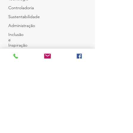
Controladoria
Sustentabilidade
Administração
Inclusão
e
Inspiração
Café e
Amigos
Top 12
© Copyright
Todos Direitos Reservados
Desenvolvido por
Ness Consultoria
em
Wix
Campo Belo - São Paulo
Brasil