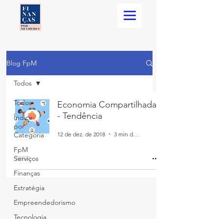
Blog FpM
Todos
Todos
Economia Compartilhada
- Tendência
Índice
por
12 de dez. de 2018
3 min de leitura
Categoria
FpM
Serviços
Finanças
Estratégia
Empreendedorismo
Tecnologia