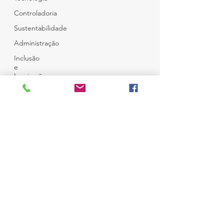
Controladoria
Sustentabilidade
Administração
Inclusão
e
Inspiração
Café e
Amigos
© Copyright
Top 12
Todos Direitos Reservados
Desenvolvido por
Ness Consultoria
em
Wix
Campo Belo - São Paulo
Brasil