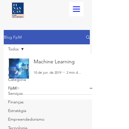
Blog FpM
Todos
Todos
Machine Learning
Índice
10 de jun. de 2019
2 min de leitura
por
Categoria
FpM
Serviços
Finanças
Estratégia
Empreendedorismo
Tecnologia