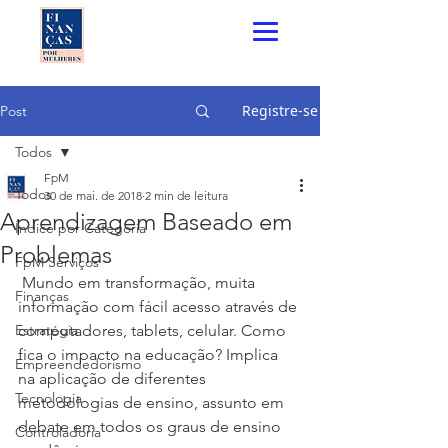
Registre-se
Post
Todos
FpM
Todos
30 de mai. de 2018
2 min de leitura
Aprendizagem Baseado em
Índice por Categoria
Problemas
FpM Serviços
 Mundo em transformação, muita 
Finanças
informação com fácil acesso através de 
Estratégia
computadores, tablets, celular. Como 
fica o impacto na educação? Implica 
Empreendedorismo
na aplicação de diferentes 
Tecnologia
metodologias de ensino, assunto em 
debate em todos os graus de ensino 
Controladoria