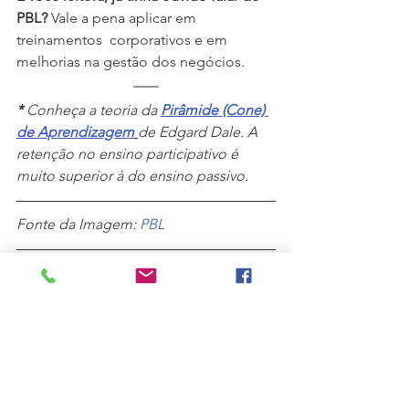
PBL? 
Vale a pena aplicar em 
treinamentos  corporativos e em 
melhorias na gestão dos negócios.
* 
Conheça a teoria da 
Pirâmide (Cone) 
de Aprendizagem
de Edgard Dale. A 
retenção no ensino participativo é 
muito superior à do ensino passivo.
Fonte da Imagem: 
PBL
#Educação
#Treinamento
#Metodologia
#PBL
#FpM
#FaleConosco
Café e Amigos