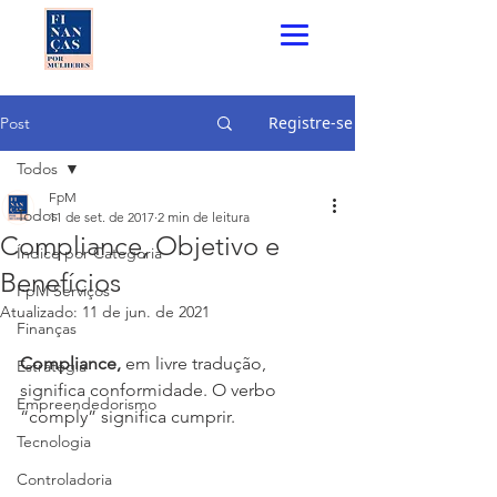
Registre-se
Post
Todos
FpM
Todos
11 de set. de 2017
2 min de leitura
Compliance, Objetivo e
Índice por Categoria
Benefícios
FpM Serviços
Atualizado:
11 de jun. de 2021
Finanças
Compliance,
 em livre tradução, 
Estratégia
significa conformidade. O verbo 
Empreendedorismo
“comply” significa cumprir.  
Tecnologia
Controladoria