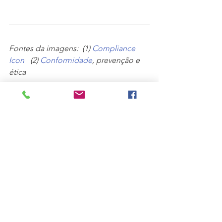
Fontes da imagens:  (1) 
Compliance 
Icon
   (2) 
Conformidade
, prevenção e 
ética 
#Compliance
#Governança
#Risco
#Gestão
#Controladoria
Risco
Gestão
Controladoria
Governança
Compliance
FpM Serviços
Sustentabilidade
Top 12