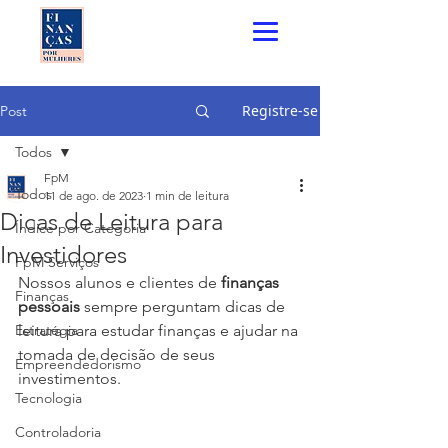
Registre-se
Post
Todos
FpM
Todos
11 de ago. de 2023
1 min de leitura
Dicas de Leitura para
Índice por Categoria
Investidores
FpM Serviços
Nossos alunos e clientes de 
finanças 
Finanças
pessoais
 sempre perguntam dicas de 
Estratégia
leitura para estudar finanças e ajudar na 
tomada de decisão de seus 
Empreendedorismo
investimentos.
Tecnologia
Controladoria