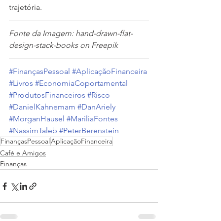
trajetória. 
Fonte da Imagem: hand-drawn-flat-
design-stack-books on Freepik
#FinançasPessoal
#AplicaçãoFinanceira
#Livros
#EconomiaCoportamental
#ProdutosFinanceiros
#Risco
#DanielKahnemam
#DanAriely
#MorganHausel
#MariliaFontes
#NassimTaleb
#PeterBerenstein
FinançasPessoal
AplicaçãoFinanceira
Café e Amigos
Finanças