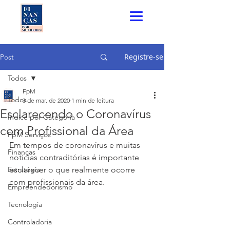
Registre-se
Post
Todos
FpM
Todos
3 de mar. de 2020
1 min de leitura
Esclarecendo o Coronavírus
Índice por Categoria
com Profissional da Área
FpM Serviços
Em tempos de coronavírus e muitas 
Finanças
notícias contraditórias é importante 
Estratégia
esclarecer o que realmente ocorre 
com profissionais da área.
Empreendedorismo
Tecnologia
Controladoria