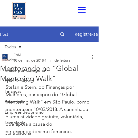
Registre-se
Post
Todos
FpM
Todos
13 de mar. de 2018
1 min de leitura
Mentorando no “Global
Índice por Categoria
Mentoring Walk”
FpM Serviços
Stefanie Stern, do Finanças por 
Finanças
Mulheres, participou do “Global 
Estratégia
Mentoring Walk” em São Paulo, como 
mentora em 10/03/2018. A caminhada 
Empreendedorismo
é uma atividade gratuita, voluntária, 
Tecnologia
que apoia a causa do 
empreendedorismo feminino.
Controladoria