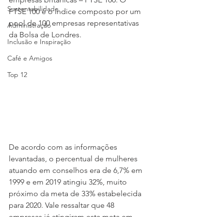
Sustentabilidade
FTSE 100 é o índice composto por um 
pool de 100 empresas representativas 
Administração
da Bolsa de Londres.
Inclusão e Inspiração
Café e Amigos
Top 12
De acordo com as informações 
levantadas, o percentual de mulheres 
atuando em conselhos era de 6,7% em 
1999 e em 2019 atingiu 32%, muito 
próximo da meta de 33% estabelecida 
para 2020. Vale ressaltar que 48 
empresas já atingiram esta meta em 