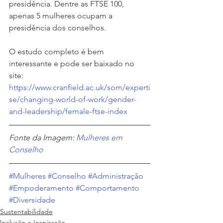
presidência. Dentre as FTSE 100, 
apenas 5 mulheres ocupam a 
presidência dos conselhos.
O estudo completo é bem 
interessante e pode ser baixado no 
site:
https://www.cranfield.ac.uk/som/experti
se/changing-world-of-work/gender-
and-leadership/female-ftse-index
Fonte da Imagem: 
Mulheres em 
Conselho
#Mulheres
#Conselho
#Administração
#Empoderamento
#Comportamento
#Diversidade
Sustentabilidade
Inclusão e Inspiração