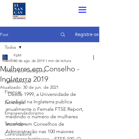
Registre-se
Post
Todos
FpM
Todos
13 de ago. de 2019
1 min de leitura
Mulheres em Conselho -
Índice por Categoria
Inglaterra 2019
FpM Serviços
Atualizado:
30 de jun. de 2021
Finanças
  Desde 1999, a Universidade de 
Cranfield na Inglaterra publica 
Estratégia
anualmente o Female FTSE Report, 
Empreendedorismo
medindo o número de mulheres 
Tecnologia
atuando em Conselhos de 
Administração nas 100 maiores 
Controladoria
empresas britânicas – FTSE 100. O 