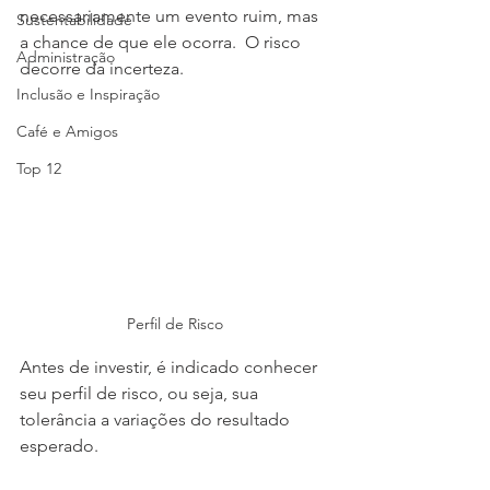
necessariamente um evento ruim, mas 
Sustentabilidade
a chance de que ele ocorra.  O risco 
Administração
decorre da incerteza. 
Inclusão e Inspiração
Café e Amigos
Top 12
Perfil de Risco
Antes de investir, é indicado conhecer 
seu perfil de risco, ou seja, sua 
tolerância a variações do resultado 
esperado.