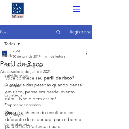
Registre-se
Post
Todos
FpM
Todos
30 de jun. de 2017
1 min de leitura
Perfil de Risco
Índice por Categoria
Atualizado:
5 de jul. de 2021
FpM Serviços
Você conhece seu 
perfil de risco
? 
A maioria das pessoas quando pensa 
Finanças
em risco, pensa em perda, evento 
Estratégia
ruim... Não é bem assim!
Empreendedorismo
Risco
 é a chance do resultado ser 
Tecnologia
diferente do esperado, para o bem e 
Controladoria
para o mal. Portanto, não é 