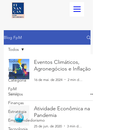
Blog FpM
Todos
Todos
Eventos Climáticos,
Agronegócios e Inflação
Índice
por
16 de mai. de 2024
2 min de leitura
Categoria
FpM
Serviços
Finanças
Atividade Econômica na
Estratégia
Pandemia
Empreendedorismo
25 de jun. de 2020
3 min de leitura
Tecnologia