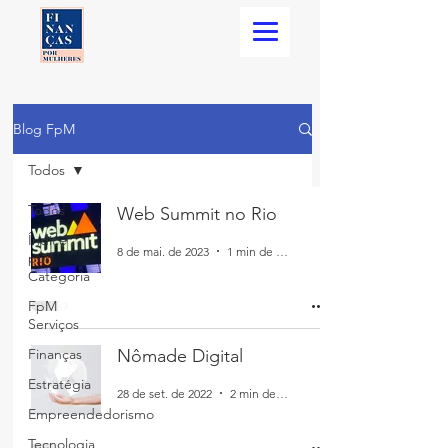
Blog FpM
Todos
Todos
Web Summit no Rio
Índice
8 de mai. de 2023
1 min de leitura
por
Categoria
FpM
Serviços
Finanças
Nômade Digital
Estratégia
28 de set. de 2022
2 min de leitura
Empreendedorismo
Tecnologia