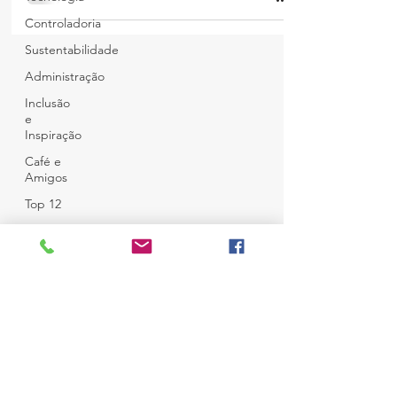
Controladoria
Sustentabilidade
Administração
Inclusão
e
Inspiração
Café e
Amigos
Top 12
© Copyright
Todos Direitos Reservados
Desenvolvido por
Ness Consultoria
em