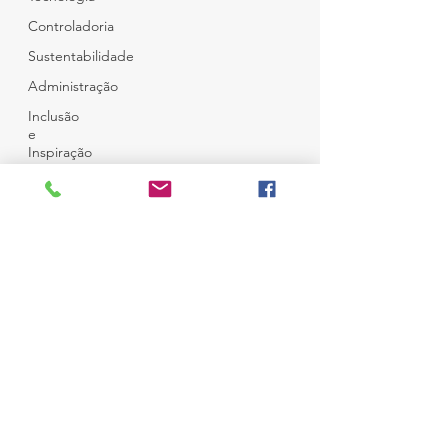
Controladoria
Sustentabilidade
Administração
Inclusão
e
Inspiração
Café e
Amigos
Top 12
© Copyright
Todos Direitos Reservados
Desenvolvido por
Ness Consultoria
em
Wix
Campo Belo - São Paulo
Brasil