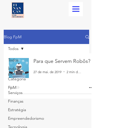
Blog FpM
Todos
Todos
Para que Servem Robôs?
Índice
27 de mai. de 2019
2 min de leitura
por
Categoria
FpM
Serviços
Finanças
Estratégia
Empreendedorismo
Tecnologia