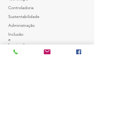
Controladoria
Sustentabilidade
Administração
Inclusão
e
Inspiração
Café e
Amigos
© Copyright
Top 12
Todos Direitos Reservados
Desenvolvido por
Ness Consultoria
em
Wix
Campo Belo - São Paulo
Brasil