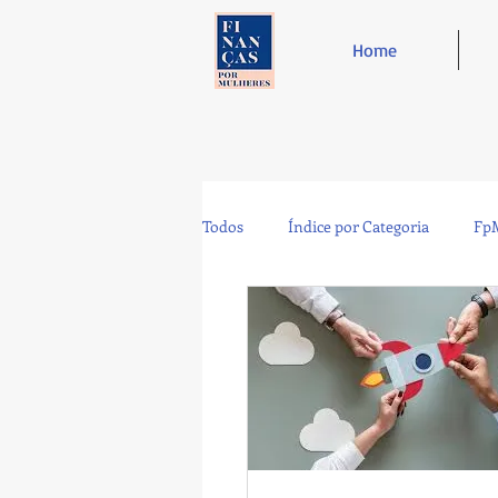
Home
Todos
Índice por Categoria
FpM
Tecnologia
Controladoria
Café e Amigos
Top 12