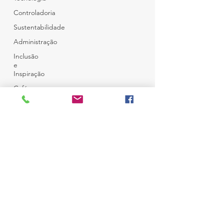
Controladoria
Sustentabilidade
Administração
Inclusão
e
Inspiração
Café e
Amigos
Top 12
© Copyright
Todos Direitos Reservados
Desenvolvido por
Ness Consultoria
em
Wix
Campo Belo - São Paulo
Brasil