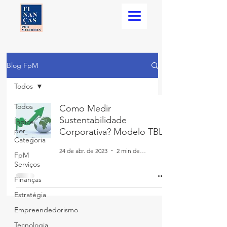
Blog FpM
Todos
Todos
Como Medir
Sustentabilidade
Índice
por
Corporativa? Modelo TBL
Categoria
24 de abr. de 2023
2 min de leitura
FpM
Serviços
Finanças
Estratégia
Empreendedorismo
Tecnologia