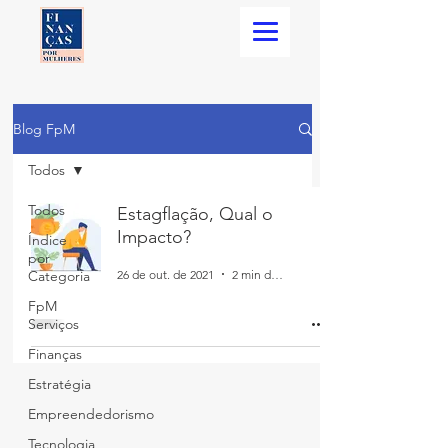
Blog FpM
Todos
Todos
Estagflação, Qual o
Impacto?
Índice
por
26 de out. de 2021
2 min de leitura
Categoria
FpM
Serviços
Finanças
Estratégia
Empreendedorismo
Tecnologia