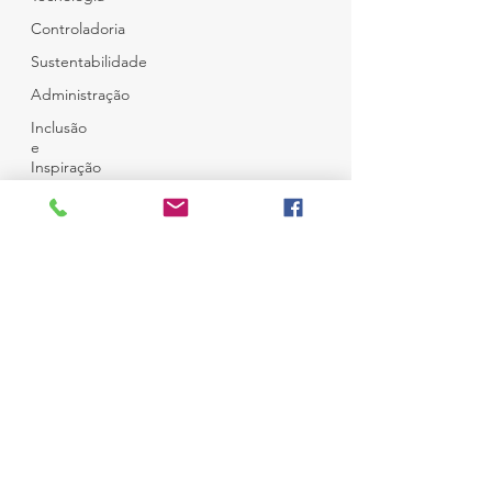
Controladoria
Sustentabilidade
Administração
Inclusão
e
Inspiração
Café e
Amigos
Top 12
© Copyright
Todos Direitos Reservados
Desenvolvido por
Ness Consultoria
em
Wix
Campo Belo - São Paulo
Brasil