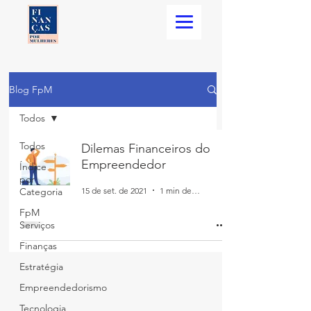
Blog FpM
Todos
Todos
Dilemas Financeiros do
Empreendedor
Índice
por
15 de set. de 2021
1 min de leitura
Categoria
FpM
Serviços
Finanças
Estratégia
Empreendedorismo
Tecnologia