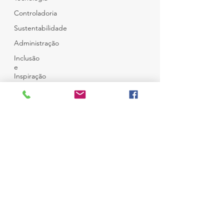
Controladoria
Sustentabilidade
Administração
Inclusão
e
Inspiração
Café e
Amigos
Top 12
© Copyright
Todos Direitos Reservados
Desenvolvido por
Ness Consultoria
em
Wix
Campo Belo - São Paulo
Brasil