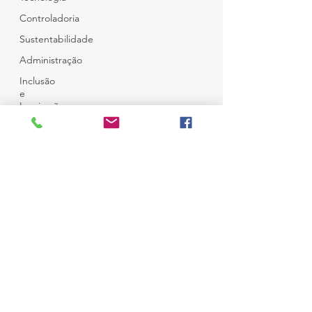
Controladoria
Sustentabilidade
Administração
Inclusão
e
Inspiração
Café e
Amigos
© Copyright
Top 12
Todos Direitos Reservados
Desenvolvido por
Ness Consultoria
em
Wix
Campo Belo - São Paulo
Brasil