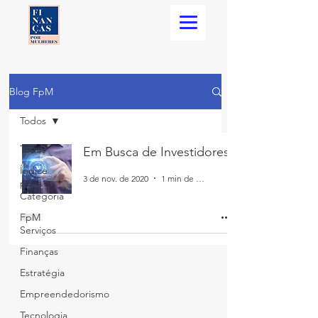
Blog FpM
Todos
Todos
Em Busca de Investidores
Índice
3 de nov. de 2020
1 min de leitura
por
Categoria
FpM
Serviços
Finanças
Estratégia
Empreendedorismo
Tecnologia