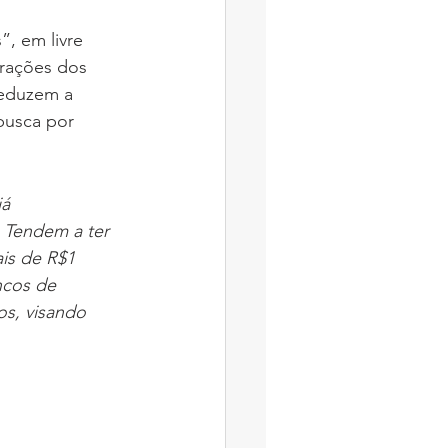
trações dos 
reduzem a 
busca por 
á 
 Tendem a ter 
ais de R$1 
ncos de 
s, visando 