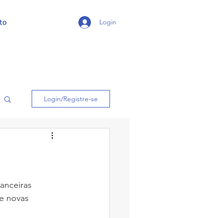
to
Login
Login/Registre-se
e novas 