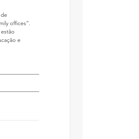
 de 
ly offices”. 
 estão 
ucação e 
s