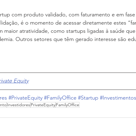
rtup com produto validado, com faturamento e em fase
idação, é o momento de acessar diretamente estes “fami
 maior atratividade, como startups ligadas à saúde que
demia. Outros setores que têm gerado interesse são ed
rivate Equity
res
#PrivateEquity
#FamilyOffice
#Startup
#Investimento
ento
Investidores
PrivateEquity
FamilyOffice