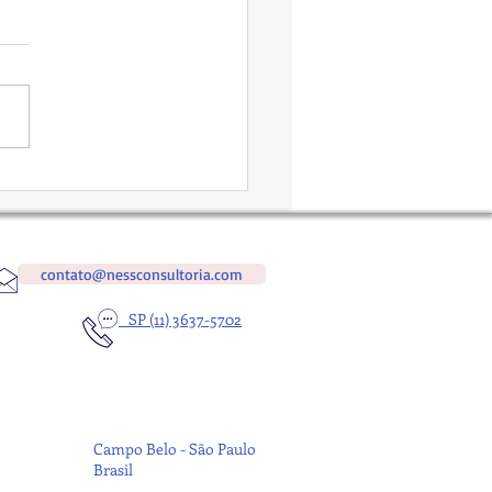
umo Aspiracional -
dilha Financeira?
contato@nessconsultoria.com
SP (11) 3637-5702
Campo Belo - São Paulo
Brasil