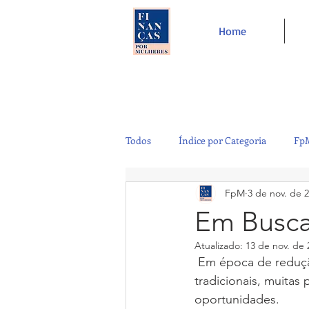
Home
Todos
Índice por Categoria
FpM
FpM
3 de nov. de 
Tecnologia
Controladoria
Em Busca
Atualizado:
13 de nov. de 
Café e Amigos
Top 12
 Em época de redução de taxa de juros está difícil ganhar com aplicações financeiras 
tradicionais, muitas
oportunidades.