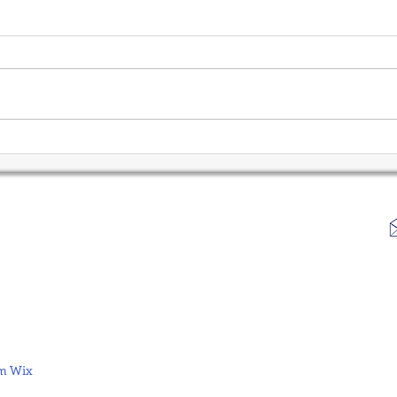
Universo dos Ultra-Ricos em
Cons
2026
Arma
m Wix