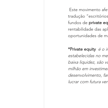
 Este movimento afeta as grandes fortunas, muitas geridas por “family offices”, em livre 
tradução “escritório
fundos de
private eq
rentabilidade das ap
oportunidades de m
*
Private equity
é o 
estabelecidas no mer
baixa liquidez, são 
milhão em investime
desenvolvimento, fam
lucrar com futura ve