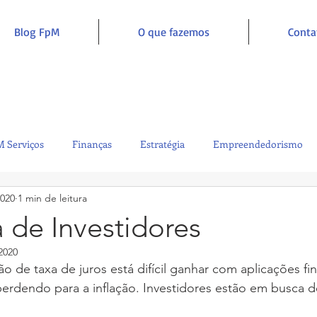
Blog FpM
O que fazemos
Conta
 Serviços
Finanças
Estratégia
Empreendedorismo
2020
1 min de leitura
Sustentabilidade
Administração
Inclusão e Inspiração
 de Investidores
2020
 perdendo para a inflação. Investidores estão em busca d