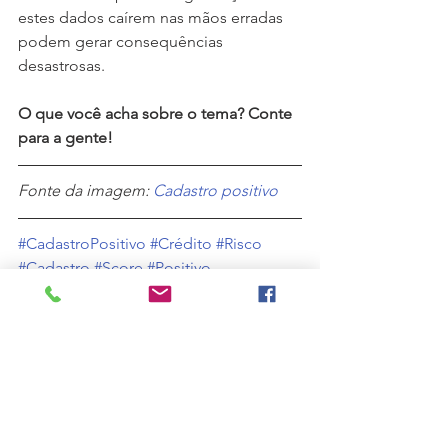
estes dados caírem nas mãos erradas 
podem gerar consequências 
desastrosas. 
O que você acha sobre o tema? Conte 
para a gente!
Fonte da imagem: 
Cadastro positivo
#CadastroPositivo
#Crédito
#Risco
#Cadastro
#Score
#Positivo
#FinançasPessoais
#Finanças
Finanças
Risco
Crédito
FinançasPessoais
Score
Cadastro
Finanças