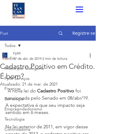
Registre-se
Post
Todos
FpM
Todos
17 de abr. de 2019
2 min de leitura
Cadastro Positivo em Crédito.
Índice por Categoria
É bom?
FpM Serviços
Atualizado:
21 de mar. de 2021
Finanças
  A nova lei do 
Cadastro Positivo
 foi 
sancionada pelo Senado em 08/abr/19. 
Estratégia
A expectativa é que seu impacto seja 
Empreendedorismo
sentido em 6 meses. 
Tecnologia
Na lei anterior de 2011, em vigor desse 
Controladoria
agosto de 2013, o cadastro positivo era 