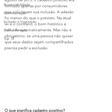
Sustentabilidade
formado apenas por consumidores 
que solicitavam sua inclusão. A adesão 
Administração
foi menor do que o previsto. Na atual 
Inclusão e Inspiração
lei é o contrário, o bom histórico é 
incluído automaticamente. Mas não é 
Café e Amigos
obrigatório: se uma pessoa não quiser 
Top 12
que seus dados sejam compartilhados 
precisa pedir a exclusão.
O que significa cadastro positivo?