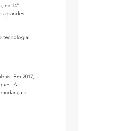
 na 14ª 
as grandes 
 tecnologia: 
bais. Em 2017, 
ques. A 
a mudança e 