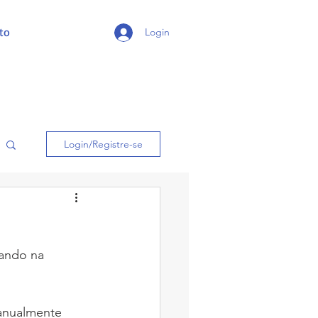
to
Login
Login/Registre-se
ando na 
anualmente 