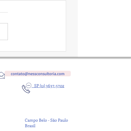
os Globais e Impacto no
 Dia
contato@nessconsultoria.com
SP (11) 3637-5702
Campo Belo - São Paulo
Brasil