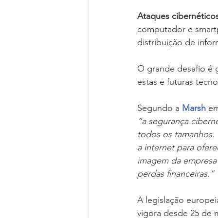
Ataques cibernético
computador e smart
distribuição de info
O grande desafio é g
estas e futuras tecno
Segundo a 
Marsh
 em
“a segurança ciberné
todos os tamanhos. 
a internet para ofer
imagem da empresa ou
perdas financeiras.”
A legislação europe
vigora desde 25 de m