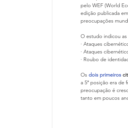
pelo WEF (World Eco
edição publicada em
preocupações mundia
O estudo indicou as
· Ataques cibernétic
· Ataques cibernétic
· Roubo de identida
Os 
dois primeiros
 c
a 5ª posição era de 
preocupação é cresc
tanto em poucos an