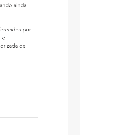
pando ainda 
ferecidos por 
 e 
orizada de 