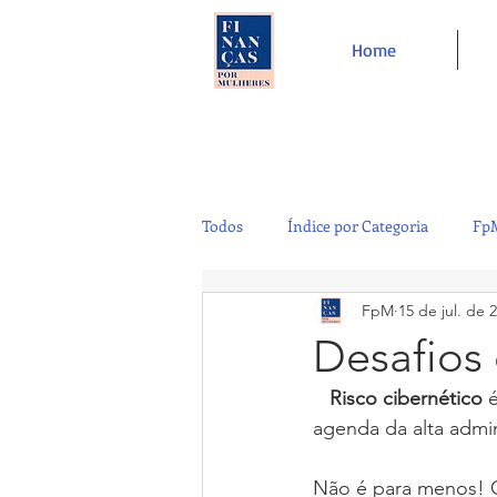
Home
Todos
Índice por Categoria
FpM
FpM
15 de jul. de 
Tecnologia
Controladoria
Desafios 
   Risco cibernético
 
Café e Amigos
Top 12
agenda da alta admi
Não é para menos! O