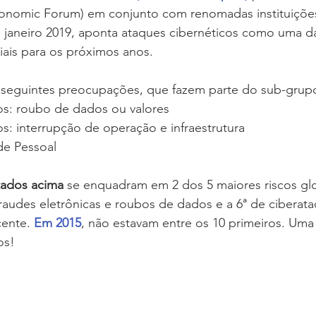
nomic Forum) em conjunto com renomadas instituições,
 janeiro 2019, aponta ataques cibernéticos como uma d
is para os próximos anos.
 seguintes preocupações, que fazem parte do sub-grupo
os: roubo de dados ou valores
os: interrupção de operação e infraestrutura
de Pessoal
itados acima
 se enquadram em 2 dos 5 maiores riscos glo
fraudes eletrônicas e roubos de dados e a 6ª de ciberata
ente. 
Em 2015
, não estavam entre os 10 primeiros. Um
os!