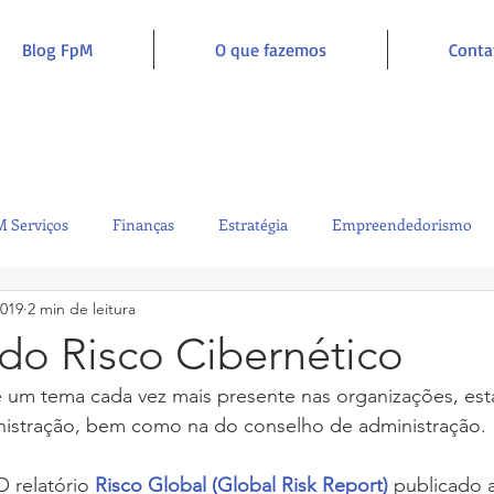
Blog FpM
O que fazemos
Conta
 Serviços
Finanças
Estratégia
Empreendedorismo
2019
2 min de leitura
Sustentabilidade
Administração
Inclusão e Inspiração
do Risco Cibernético
é um tema cada vez mais presente nas organizações, est
nistração, bem como na do conselho de administração.
 relatório 
Risco Global (Global Risk Report)
 publicado 