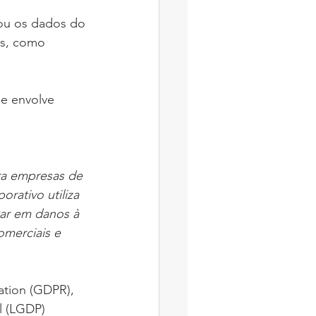
 ou os dados do 
s, como 
ue envolve 
ra empresas de 
ativo utiliza 
tar em danos à 
omerciais e 
ation (GDPR), 
l (LGDP) 