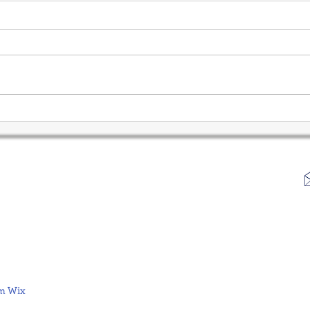
Conceito de Agilidade nos
Risc
Negócios
Dia a
m Wix