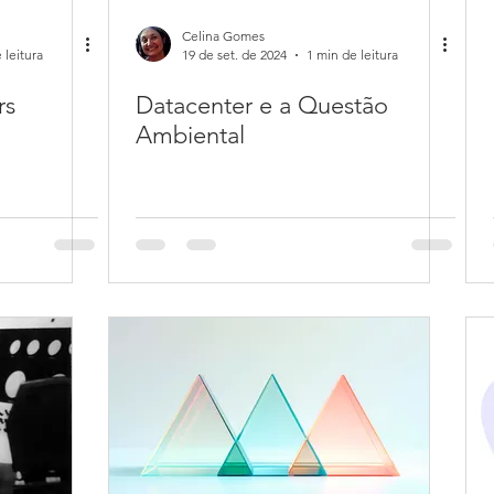
Celina Gomes
 leitura
19 de set. de 2024
1 min de leitura
rs
Datacenter e a Questão
Ambiental