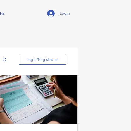
to
Login
Login/Registre-se