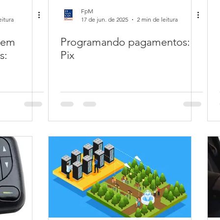
FpM
eitura
17 de jun. de 2025
2 min de leitura
l em
Programando pagamentos:
s:
Pix