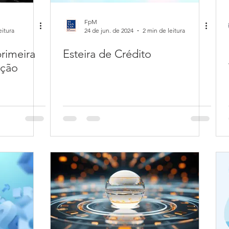
FpM
eitura
24 de jun. de 2024
2 min de leitura
primeira
Esteira de Crédito
ação