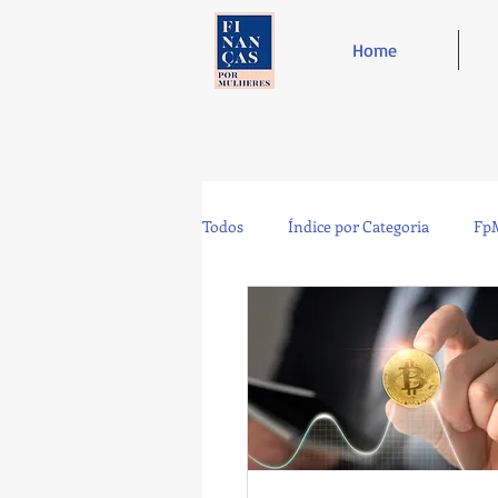
Home
Todos
Índice por Categoria
FpM
Tecnologia
Controladoria
Café e Amigos
Top 12