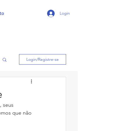
to
Login
Login/Registre-se
e
, seus 
bemos que não 