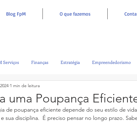
Blog FpM
O que fazemos
Conta
 Serviços
Finanças
Estratégia
Empreendedorismo
 2024
1 min de leitura
Sustentabilidade
Administração
Inclusão e Inspiração
ra uma Poupança Eficient
a de poupança eficiente depende do seu estilo de vida
s e sua disciplina.  É preciso pensar no longo prazo. Sa