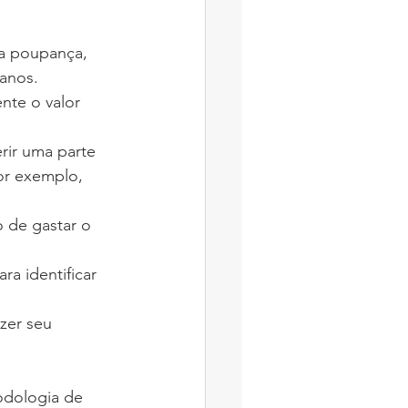
ua poupança, 
anos.
te o valor 
rir uma parte 
or exemplo, 
 de gastar o 
ra identificar 
zer seu 
odologia de 