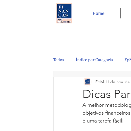
Home
Todos
Índice por Categoria
FpM
FpM
11 de nov. de
Tecnologia
Controladoria
Dicas Pa
A melhor metodologi
Café e Amigos
Top 12
objetivos financeiro
é uma tarefa fácil!