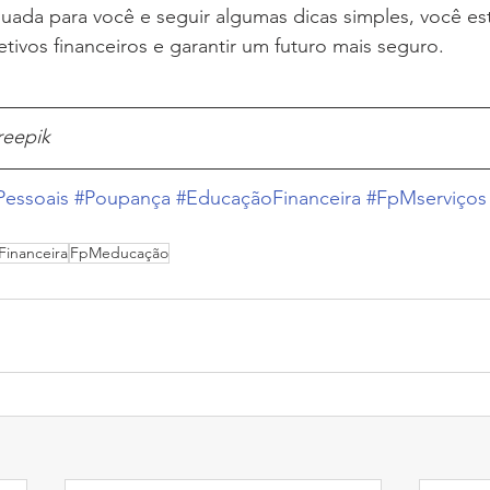
ada para você e seguir algumas dicas simples, você est
etivos financeiros e garantir um futuro mais seguro.
reepik
Pessoais
#Poupança
#EducaçãoFinanceira
#FpMserviços
inanceira
FpMeducação