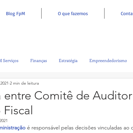
Blog FpM
O que fazemos
Conta
 Serviços
Finanças
Estratégia
Empreendedorismo
 2021
2 min de leitura
Sustentabilidade
Administração
Inclusão e Inspiração
 entre Comitê de Auditor
 Fiscal
2021
inistração
 é responsável pelas decisões vinculadas ao