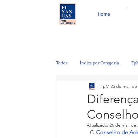
Home
Todos
Índice por Categoria
FpM
FpM
25 de mai. de
Tecnologia
Controladoria
Diferença
Conselho
Café e Amigos
Top 12
Atualizado:
26 de mai. de 
  O 
Conselho de Adm