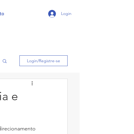
to
Login
Login/Registre-se
ia e
 direcionamento 