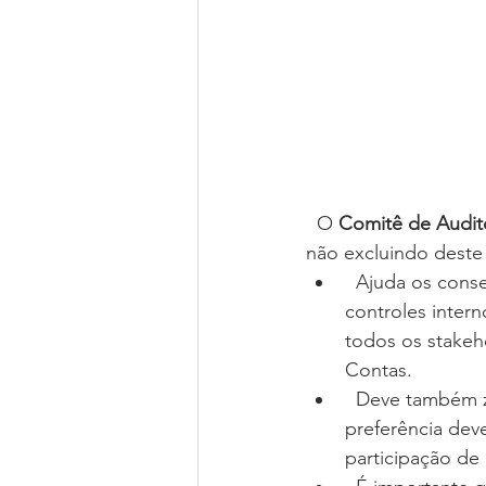
  O 
Comitê de Audit
não excluindo deste
  Ajuda os conselhos no controle e qualidade das demonstrações financeiras e 
controles intern
todos os stakeh
Contas. 
  Deve também zelar pela qualidade da auditoria independente (externa). De 
preferência dev
participação de