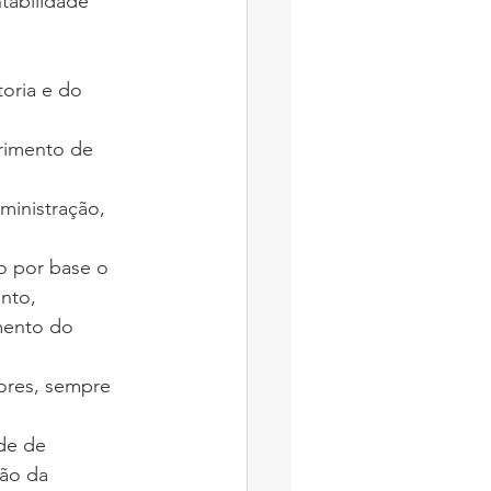
toria e do 
nto, 
mento do 
ção da 