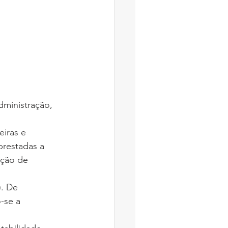
ministração, 
prestadas a 
ação de 
-se a 