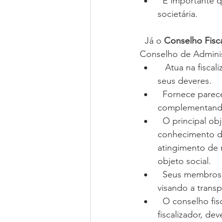
  É importante que seus membros tenham forte base financeira e de contabilidade 
societária.
  Já o 
Conselho Fisc
Conselho de Adminis
   Atua na fiscalização dos atos dos administradores, verificando o cumprimento de 
seus deveres. 
  Fornece parecer sobre as demonstrações financeiras e relatórios da administração, 
complementando
  O principal objetivo é a avaliação da gestão dos administradores, tendo por base o 
conhecimento d
atingimento de 
objeto social. 
  Seus membros são eleitos pelos sócios controladores e não controladores, sempre 
visando a trans
  O conselho fiscal não aprova as políticas empresariais, mas, na qualidade de 
fiscalizador, d