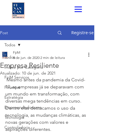
Registre-se
Post
Todos
FpM
Todos
8 de jun. de 2020
2 min de leitura
Empresa Resiliente
Índice por Categoria
Atualizado:
10 de jun. de 2021
FpM Serviços
 Mesmo antes da pandemia da Covid-
19, as empresas já se deparavam com 
Finanças
um mundo em transformação, com 
Estratégia
diversas mega tendências em curso. 
Empreendedorismo
Dentre elas destacamos o uso da 
tecnologia, as mudanças climáticas, as 
Tecnologia
novas gerações com valores e 
Controladoria
aspirações diferentes. 