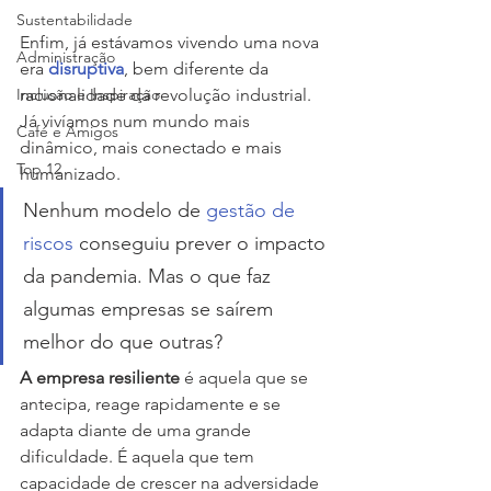
Sustentabilidade
Enfim,
já estávamos vivendo uma nova 
Administração
era 
disruptiva
, bem diferente da 
Inclusão e Inspiração
racionalidade da revolução industrial. 
Já vivíamos num mundo mais 
Café e Amigos
dinâmico, mais conectado e mais 
Top 12
humanizado. 
Nenhum modelo de 
gestão de 
riscos
 conseguiu prever o impacto 
da pandemia. Mas o que faz 
algumas empresas se saírem 
melhor do que outras?
A empresa resiliente
 é aquela que se 
antecipa, reage rapidamente e se 
adapta diante de uma grande 
dificuldade. É aquela que tem 
capacidade de crescer na adversidade 