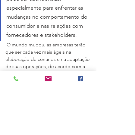
especialmente para enfrentar as 
mudanças no comportamento do 
consumidor e nas relações com 
fornecedores e stakeholders.
 O mundo mudou, as empresas terão 
que ser cada vez mais ágeis na 
elaboração de cenários e na adaptação 
de suas operações, de acordo com a 
evolução do ambiente de negócios, 
que ainda enfrentará muitas 
instabilidades.  
Fonte da Imagem: 
Resiliência
#Resiliente
#Planejamento
#Estratégia
#Crise
#Riscos
#Incerteza
#NovoNormal