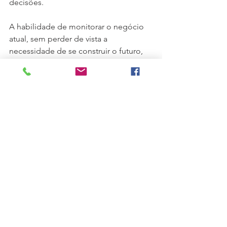
decisões. 
A habilidade de monitorar o negócio 
atual, sem perder de vista a 
necessidade de se construir o futuro, 
continua sendo o grande desafio dos 
conselheiros.
Fonte da Imagem: 
Board meeting
#Govenança
#Conselho
#Administração
#Comitês
Governança
Administração
Conselho
Sustentabilidade