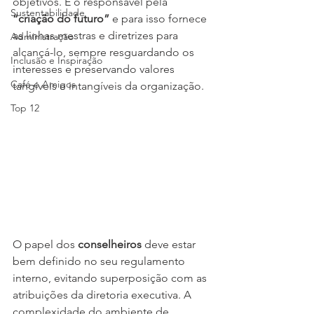
objetivos. É o responsável pela 
Sustentabilidade
“criação do futuro”
 e para isso fornece 
as linhas mestras e diretrizes para 
Administração
alcançá-lo, sempre resguardando os 
Inclusão e Inspiração
interesses e preservando valores 
Café e Amigos
tangíveis e intangíveis da organização.
Top 12
O papel dos 
conselheiros
 deve estar 
bem definido no seu regulamento 
interno, evitando superposição com as 
atribuições da diretoria executiva. A 
complexidade do ambiente de 