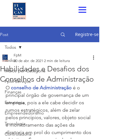
Registre-se
Post
Todos
FpM
Todos
20 de abr. de 2021
2 min de leitura
Habilidades e Desafios dos
Índice por Categoria
Conselhos de Administração
FpM Serviços
O 
conselho de Administração
 é o 
Finanças
principal órgão de governança de um 
Estratégia
empresa, pois a ele cabe decidir os 
rumos estratégicos, além de zelar 
Empreendedorismo
pelos princípios, valores, objeto social 
Tecnologia
e monitoramento das ações da 
diretoria em prol do cumprimento dos 
Controladoria