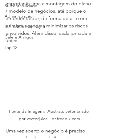
importantíssima a montagem do plano 
Sustentabilidade
/ modelo de negócios, até porque o 
Administração
empreendedor, de forma geral, é um 
otimista e tende a minimizar os riscos 
Inclusão e Inspiração
envolvidos. Além disso, cada jornada é 
Café e Amigos
única.
Top 12
Fonte da Imagem:  Abstrato vetor criado 
por vectorjuice - br.freepik.com
Uma vez aberto o negócio é preciso 