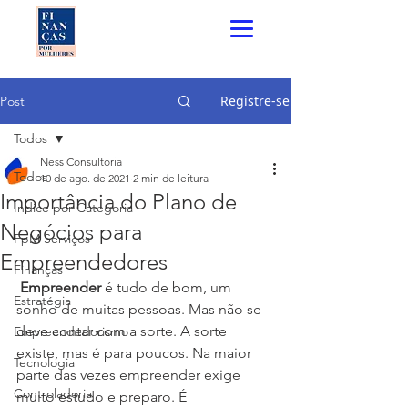
Registre-se
Post
Todos
Ness Consultoria
Todos
10 de ago. de 2021
2 min de leitura
Importância do Plano de
Índice por Categoria
Negócios para
FpM Serviços
Empreendedores
Finanças
Empreender 
é tudo de bom, um 
Estratégia
sonho de muitas pessoas. Mas não se 
deve contar com a sorte. A sorte 
Empreendedorismo
existe, mas é para poucos. Na maior 
Tecnologia
parte das vezes empreender exige 
Controladoria
muito estudo e preparo. É 