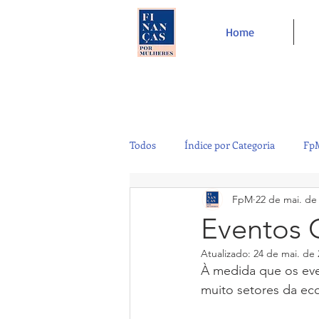
Home
Todos
Índice por Categoria
FpM
FpM
22 de mai. de
Tecnologia
Controladoria
Eventos C
Atualizado:
24 de mai. de 
Café e Amigos
Top 12
À medida que os eve
muito setores da ec