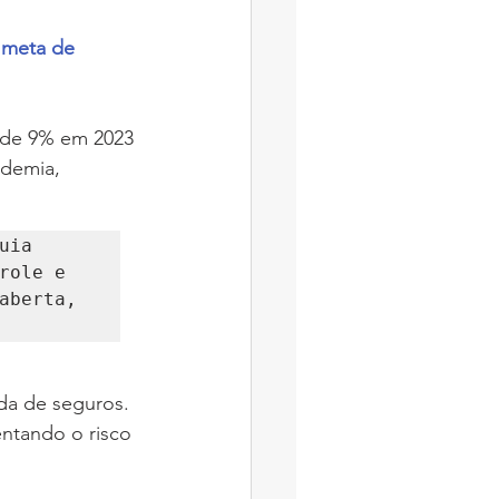
 
meta de 
 de 9% em 2023 
ndemia, 
ia 
ole e 
aberta, 
da de seguros. 
ntando o risco 