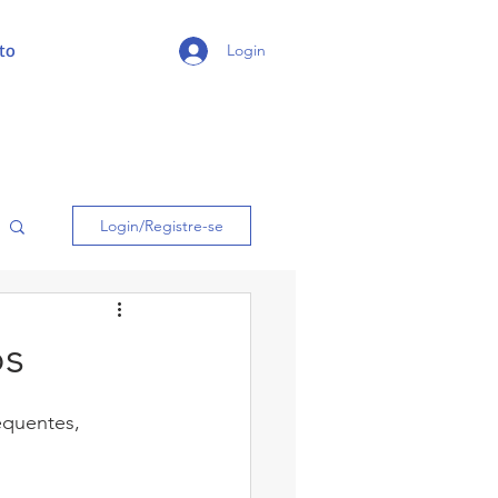
to
Login
Login/Registre-se
os
equentes, 