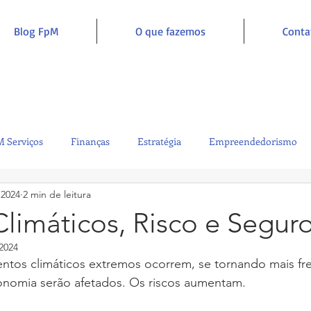
Blog FpM
O que fazemos
Conta
 Serviços
Finanças
Estratégia
Empreendedorismo
 2024
2 min de leitura
Sustentabilidade
Administração
Inclusão e Inspiração
limáticos, Risco e Segur
2024
ntos climáticos extremos ocorrem, se tornando mais fr
onomia serão afetados. Os riscos aumentam.