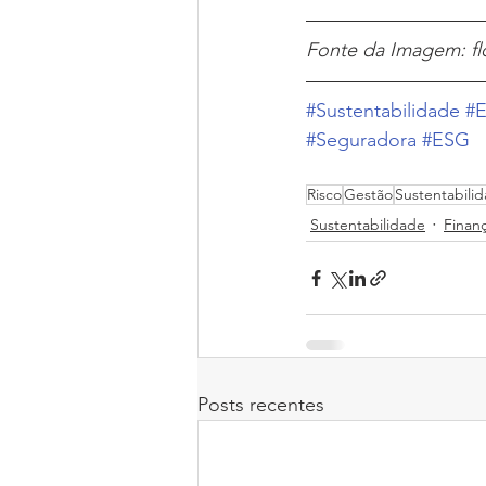
Fonte da Imagem: flo
#Sustentabilidade
#E
#Seguradora
#ESG
Risco
Gestão
Sustentabili
Sustentabilidade
Finan
Posts recentes