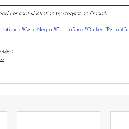
od-concept-illustration by storyset on Freepik
statística
#CisneNegro
#EventoRaro
#Outlier
#Risco
#Ge
dade
ESG
ças