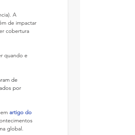
cia). A 
lém de impactar 
er cobertura 
ber quando e 
aram de 
sados por 
 
em 
artigo do 
contecimentos 
a global. 