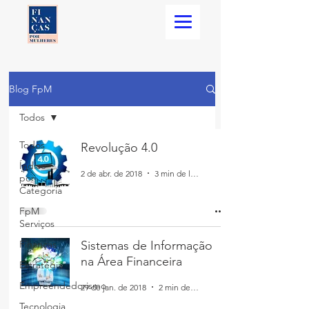
Blog FpM
Todos
Todos
Revolução 4.0
Índice
2 de abr. de 2018
3 min de leitura
por
Categoria
FpM
Serviços
Finanças
Sistemas de Informação
na Área Financeira
Estratégia
Empreendedorismo
29 de jan. de 2018
2 min de leitura
Tecnologia