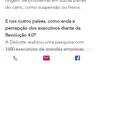
origem de problemas em outras partes 
do carro, como suspensão ou freios.
E nos outros países, como anda a 
percepção dos executivos diante da 
Revolução 4.0?
A Deloitte realizou uma pesquisa com 
1600 executivos de grandes empresas, 
sendo 102 do Brasil e os demais de 
diversos países.  A maioria está 
otimista mas ainda com preocupações 
quanto ao grau de preparo de suas 
empresas para enfrentar a nova era.  
No 
link
 , acesso 25/mar/18, vocês 
podem consultar a pesquisa elaborada 
pela Deloitte no 2o semestre de 2017.
Fonte das imagens: (1) 
Industria 4.0
 (2) 
Industria 4.0