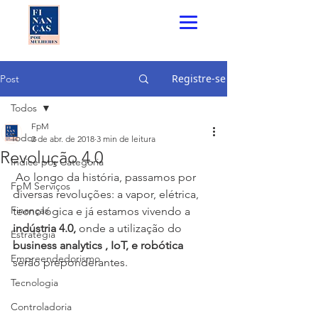
Registre-se
Post
Todos
FpM
Todos
2 de abr. de 2018
3 min de leitura
Revolução 4.0
Índice por Categoria
 Ao longo da história, passamos por 
FpM Serviços
diversas revoluções: a vapor, elétrica, 
Finanças
tecnológica e já estamos vivendo a 
indústria 4.0, 
onde a utilização do 
Estratégia
business analytics , IoT, e robótica
Empreendedorismo
serão preponderantes.
Tecnologia
Controladoria