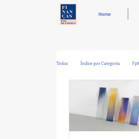
Home
Todos
Índice por Categoria
FpM
Tecnologia
Controladoria
Café e Amigos
Top 12