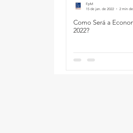
FpM
15 de jan. de 2022
2 min de
Como Será a Econo
2022?