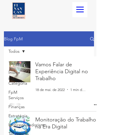
Blog FpM
Todos
Todos
Vamos Falar de
Experiência Digital no
Índice
por
Trabalho
Categoria
18 de mai. de 2022
1 min de leitura
FpM
Serviços
Finanças
Estratégia
Monitoração do Trabalho
Empreendedorismo
na Era Digital
Tecnologia