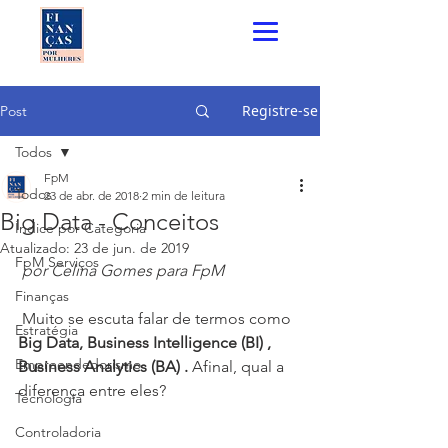
Registre-se
Post
Todos
FpM
Todos
23 de abr. de 2018
2 min de leitura
Big Data - Conceitos
Índice por Categoria
Atualizado:
23 de jun. de 2019
FpM Serviços
 por Celina Gomes para FpM
Finanças
 Muito se escuta falar de termos como 
Estratégia
Big Data, Business Intelligence (BI) , 
Empreendedorismo
Business Analytics (BA) .
 Afinal, qual a 
diferença entre eles?
Tecnologia
Controladoria