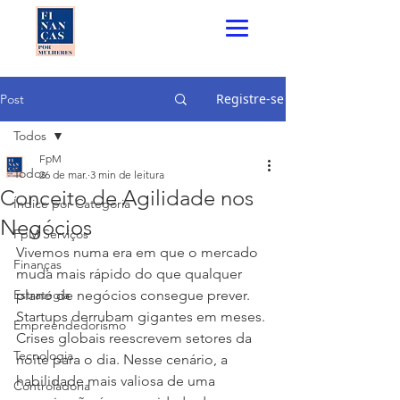
Registre-se
Post
Todos
FpM
Todos
26 de mar.
3 min de leitura
Conceito de Agilidade nos
Índice por Categoria
Negócios
FpM Serviços
Vivemos numa era em que o mercado 
Finanças
muda mais rápido do que qualquer 
Estratégia
plano de negócios consegue prever. 
Startups derrubam gigantes em meses. 
Empreendedorismo
Crises globais reescrevem setores da 
Tecnologia
noite para o dia. Nesse cenário, a 
habilidade mais valiosa de uma 
Controladoria