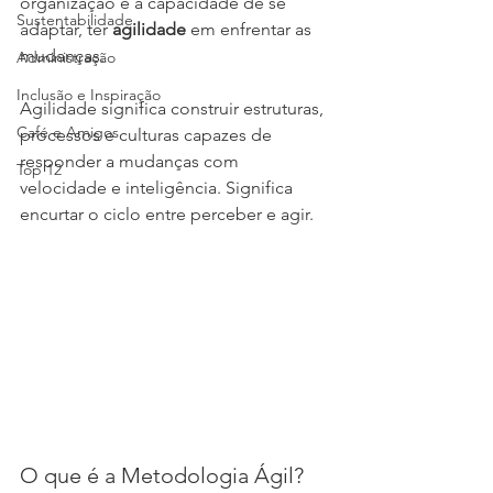
organização é a capacidade de se 
Sustentabilidade
adaptar, ter 
agilidade
 em enfrentar as 
mudanças.
Administração
Inclusão e Inspiração
Agilidade significa construir estruturas, 
Café e Amigos
processos e culturas capazes de 
responder a mudanças com 
Top 12
velocidade e inteligência. Significa 
encurtar o ciclo entre perceber e agir.
O que é a Metodologia Ágil?