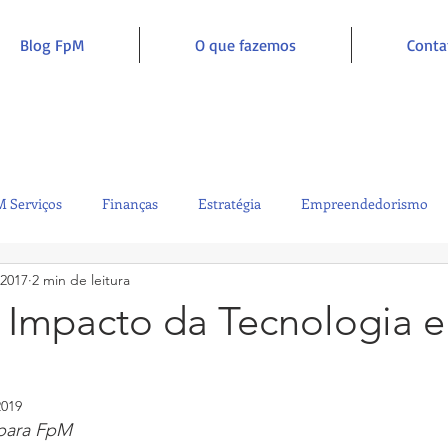
Blog FpM
O que fazemos
Conta
 Serviços
Finanças
Estratégia
Empreendedorismo
 2017
2 min de leitura
Sustentabilidade
Administração
Inclusão e Inspiração
, Impacto da Tecnologia 
2019
para FpM 