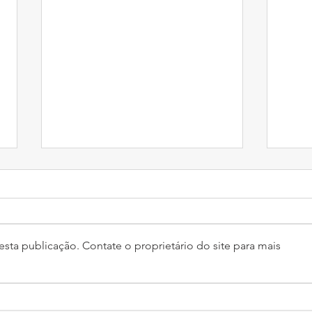
sta publicação. Contate o proprietário do site para mais
A IA
Inteligência Artificial em
Finanças Corporativas: