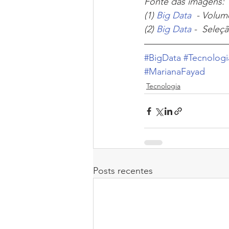
Fonte das imagens:
(1) 
Big Data
  - Volu
(2) 
Big Data 
-  Seleç
#BigData
#Tecnologi
#MarianaFayad
Tecnologia
Posts recentes