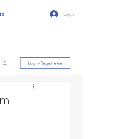
to
Login
Login/Registre-se
em