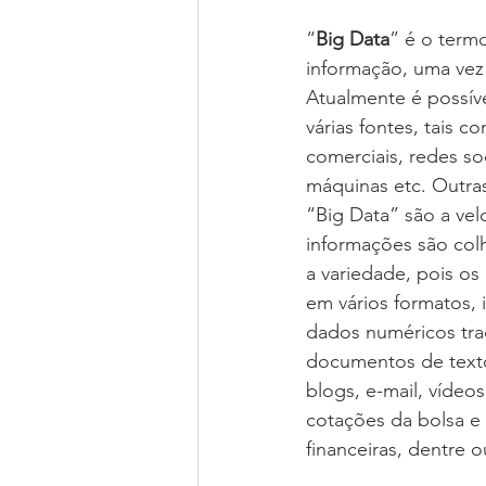
“
Big Data
” é o term
informação, uma vez
Atualmente é possíve
várias fontes, tais c
comerciais, redes so
máquinas etc. Outras
“Big Data” são a vel
informações são col
a variedade, pois o
em vários formatos,
dados numéricos trad
documentos de texto
blogs, e-mail, vídeos
cotações da bolsa e 
financeiras, dentre o