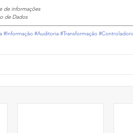
me de informações
ão de Dados 
a
#Informação
#Auditoria
#Transformação
#Controladori