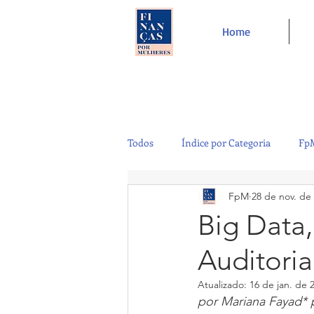
Home
Todos
Índice por Categoria
FpM
FpM
28 de nov. de
Tecnologia
Controladoria
Big Data
Auditoria
Café e Amigos
Top 12
Atualizado:
16 de jan. de 
por Mariana Fayad* 