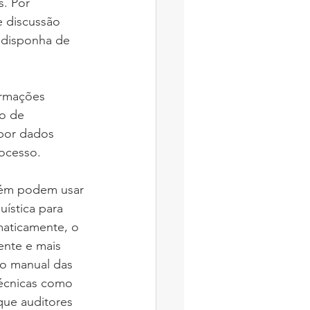
. Por 
e discussão 
 disponha de 
ormações 
o de 
por dados 
rocesso.
bém podem usar 
uística para 
aticamente, o 
ente e mais 
ão manual das 
Técnicas como 
ue auditores 