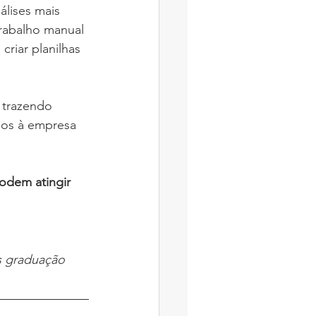
lises mais 
rabalho manual 
riar planilhas 
 
trazendo 
hos à empresa 
odem atingir 
s graduação 