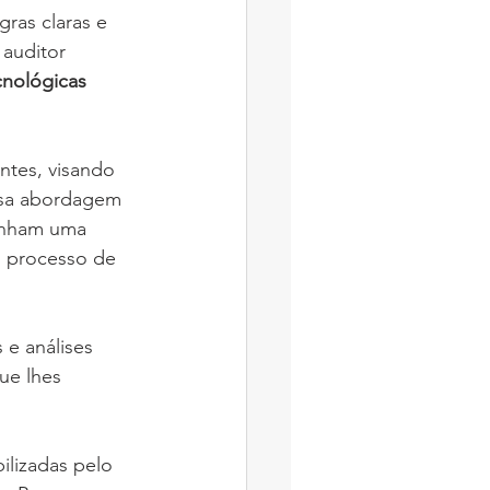
ras claras e 
auditor 
nológicas 
ntes, visando 
Essa abordagem 
enham uma 
o processo de 
e análises 
ue lhes 
lizadas pelo 