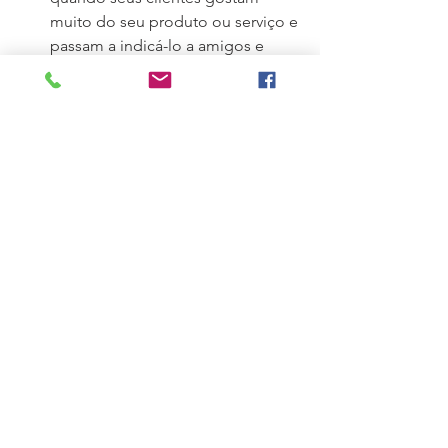
muito do seu produto ou serviço e 
passam a indicá-lo a amigos e 
conhecidos
Receita: começa quando seus 
clientes estão fazendo parte do 
faturamento da sua empresa e não 
mais usando versões gratuitas, por 
exemplo; 
Enfim, lembra da velha história de que 
não existe receita de bolo? Pois é! O 
Growth hacking não é uma estratégia 
definida e fixa. É um modo de pensar 
e o primeiro passo está na formação 
do mindset. Crie seus primeiros testes, 
execute e documente. Aprenda com o 
processo e repita. Cresça e repita. 
Hackeie o caminho do seu negócio 
rumo ao crescimento exponencial. 