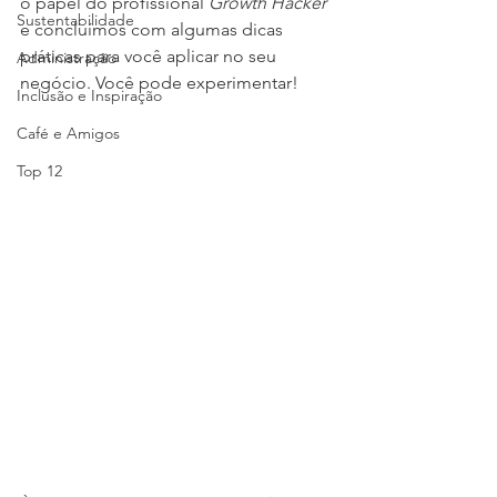
o papel do profissional 
Growth Hacker
Sustentabilidade
e concluímos com algumas dicas 
práticas para você aplicar no seu 
Administração
negócio. Você pode experimentar!
Inclusão e Inspiração
Café e Amigos
Top 12