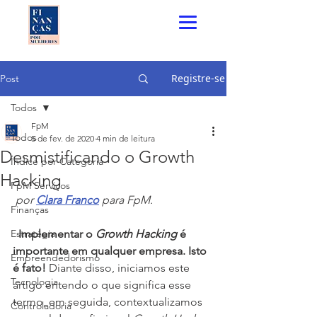
Registre-se
Post
Todos
FpM
Todos
5 de fev. de 2020
4 min de leitura
Desmistificando o Growth
Índice por Categoria
Hacking
FpM Serviços
 por 
Clara Franco
 para FpM.  
Finanças
Estratégia
  Implementar o 
Growth Hacking
 é 
importante em qualquer empresa. Isto 
Empreendedorismo
é fato! 
Diante disso, iniciamos este 
Tecnologia
artigo entendo o que significa esse 
termo, em seguida, contextualizamos 
Controladoria