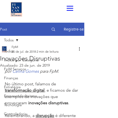
Registre-se
Post
Todos
FpM
Todos
25 de jul. de 2018
2 min de leitura
Inovações Disruptivas
Índice por Categoria
Atualizado:
23 de jun. de 2019
FpM Serviços
por 
Celina Gomes
 para FpM.
Finanças
No último post, falamos de 
Estratégia
transformação digital
, e ficamos de dar 
Empreendedorismo
exemplos de inovações que 
provocaram 
inovações disruptivas
.
Tecnologia
Controladoria
Relembrando, a 
disrupção
 é diferente 