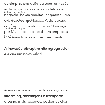
da simples evolução ou transformação. 
Sustentabilidade
A disrupção cria novos modelos de 
Administração
negócio, novas receitas, enquanto uma 
Inclusão e Inspiração
evolução os aperfeiçoa. A disrupção, 
conforme já escrito aqui no “Finanças 
Café e Amigos
por Mulheres” desestabiliza empresas 
Top 12
que eram líderes em seu segmento.
A inovação disruptiva não agrega valor, 
ela cria um novo valor!
Além dos já mencionados serviços de 
streaming, mensagens e transporte 
urbano, 
mais recentes, podemos citar 