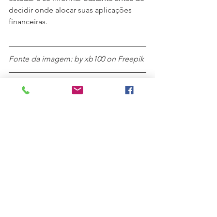
decidir onde alocar suas aplicações 
financeiras.
Fonte da imagem: by xb100 on Freepik
#Finanças
#Risco
#MercadoFinanceiro
#FinançasPessoais
#EducaçãoFinanceira
#Economia
#Global
#Internacional
#Fundos
#FundosDeInvestimento
#BDR
#ETF
#FundosMultimercado
#FundoCambial
Finanças
FinançasPessoal
EducaçãoFinanceira
Investimentos
Fundos
EconomiaGlobal
B3
BDR
Finanças