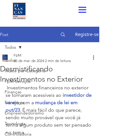
Registre-se
Post
Todos
FpM
Todos
25 de mar. de 2024
2 min de leitura
Desmistificando
Índice por Categoria
Investimentos no Exterior
FpM Serviços
 Investimentos financeiros no exterior 
Finanças
se tornaram acessíveis ao 
investidor de 
Estratégia
varejo
 com a 
mudança de lei em 
out/23
. É mais fácil do que parece, 
Empreendedorismo
sendo muito provável que você já 
Tecnologia
tenha algum produto sem ter pensado 
no tema.
Controladoria