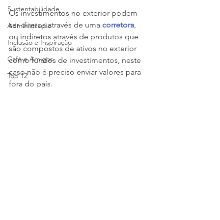
Sustentabilidade
Os investimentos no exterior podem 
ser diretos através de uma 
corretora
, 
Administração
ou indiretos através de produtos que 
Inclusão e Inspiração
são compostos de ativos no exterior 
Café e Amigos
como fundos de investimentos, neste 
caso não é preciso enviar valores para 
Top 12
fora do país.