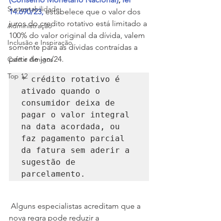
Sustentabilidade
14.690/23,
 estabelece que o valor dos 
juros do credito rotativo está limitado a 
Administração
100% do valor original da dívida, valem 
Inclusão e Inspiração
somente para as dívidas contraídas a 
partir de jan/24. 
Café e Amigos
Top 12
* crédito rotativo é 
ativado quando o 
consumidor deixa de 
pagar o valor integral 
na data acordada, ou 
faz pagamento parcial 
da fatura sem aderir a 
sugestão de 
parcelamento.
 Alguns especialistas acreditam que a 
nova regra pode reduzir a 