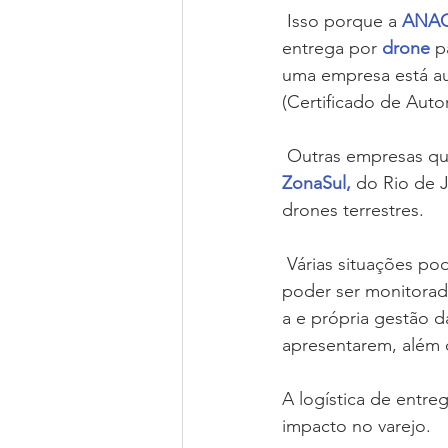
 Isso porque a 
ANAC 
entrega por 
drone
 p
uma empresa está aut
(Certificado de Auto
 Outras empresas qu
ZonaSul,
 do Rio de J
drones terrestres.
 Várias situações podem ocorrer, tais como roubos, animais domésticos e a entrega deve 
poder ser monitorad
a e própria gestão d
apresentarem, além d
A logística de entr
impacto no varejo. 