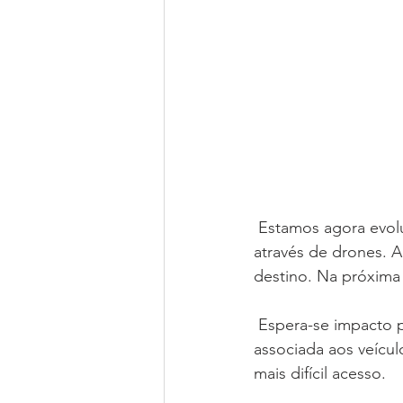
 Estamos agora evoluindo para outra etapa; diversas empresas estão testando a entrega 
através de drones. A
destino. Na próxima 
 Espera-se impacto positivo no trânsito das grandes cidades, redução da poluição 
associada aos veícul
mais difícil acesso. 