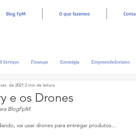
Blog FpM
O que fazemos
Conta
 Serviços
Finanças
Estratégia
Empreendedorismo
 set. de 2021
2 min de leitura
Sustentabilidade
Administração
Inclusão e Inspiração
ry e os Drones
ara BlogFpM.
udando, vai usar drones para entregar produtos...