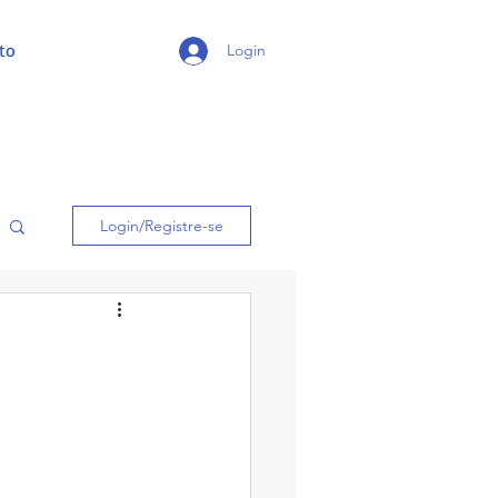
to
Login
Login/Registre-se