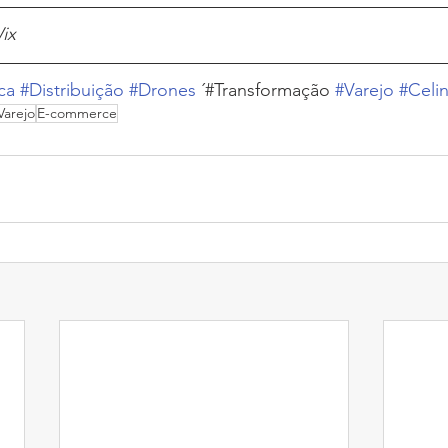
ix
ca
#Distribuição
#Drones
 ´#Transformação 
#Varejo
#Celi
Varejo
E-commerce