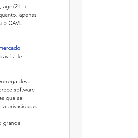
, ago/21, a 
nquanto, apenas 
eu o CAVE 
mercado 
través de 
rece software 
es que se 
 a privacidade.
o grande 