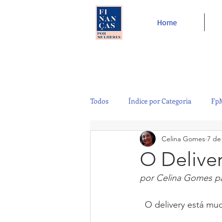
Home
Todos
Índice por Categoria
FpM
Celina Gomes
7 de
Tecnologia
Controladoria
O Delive
por Celina Gomes p
Café e Amigos
Top 12
  O delivery está m