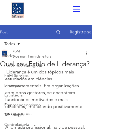
Registre-se
Post
Todos
FpM
Todos
8 de mar.
1 min de leitura
Qual seu Estilo de Liderança?
Índice por Categoria
 Liderança é um dos tópicos mais 
FpM Serviços
estudados em ciências 
Finanças
comportamentais. Em organizações 
com bons gestores, se encontram 
Estratégia
funcionários motivados e mais 
Empreendedorismo
eficientes, impactando positivamente 
os negócios.
Tecnologia
Controladoria
A jornada profissional, na vida pessoal, 