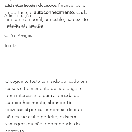
até mesmo em decisões financeiras, é 
Sustentabilidade
importante o 
autoconhecimento.
 Cada 
Administração
um tem seu perfil, um estilo, não existe 
Inclusão e Inspiração
o certo ou errado.
Café e Amigos
Top 12
O seguinte teste tem sido aplicado em 
cursos e treinamento de liderança,  é 
bem interessante para a jornada do 
autoconhecimento, abrange 16 
(dezesseis) perfis. Lembre-se de que 
não existe estilo perfeito, existem 
vantagens ou não, dependendo do 
contexto. 