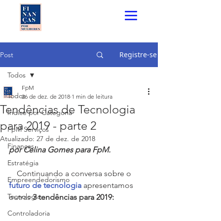
Registre-se
Post
Todos
FpM
Todos
26 de dez. de 2018
1 min de leitura
Tendências de Tecnologia
Índice por Categoria
para 2019 - parte 2
FpM Serviços
Atualizado:
27 de dez. de 2018
Finanças
por Celina Gomes para FpM.
Estratégia
    Continuando a conversa sobre o 
Empreendedorismo
futuro de tecnologia
 apresentamos 
Tecnologia
outras 
3 tendências para 2019:
Controladoria